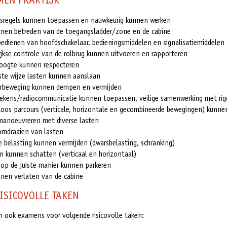
MEN PRAKTIJK
idsregels kunnen toepassen en nauwkeurig kunnen werken
unnen betreden van de toegangsladder/zone en de cabine
edienen van hoofdschakelaar, bedieningsmiddelen en signalisatiemiddelen
ijkse controle van de rolbrug kunnen uitvoeren en rapporteren
oogte kunnen respecteren
iste wijze lasten kunnen aanslaan
erbeweging kunnen dempen en vermijden
ekens/radiocommunicatie kunnen toepassen, veilige samenwerking met rig
loos parcours (verticale, horizontale en gecombineerde bewegingen) kunn
anoeuvreren met diverse lasten
mdraaien van lasten
e belasting kunnen vermijden (dwarsbelasting, schranking)
n kunnen schatten (verticaal en horizontaal)
 op de juiste manier kunnen parkeren
nnen verlaten van de cabine
ISICOVOLLE TAKEN
en ook examens voor volgende risicovolle taken: