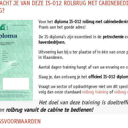
ACHT JE VAN DEZE IS-012 ROLBRUG MET CABINEBED
G?
Voor het
diploma IS-012 rolbrug met cabinebedien
Praxis aan het goede adres!
De IS-diploma's zijn essentieel in de
petrochemie
e
havenbedrijven
.
Uitvoering kan bij u ter plaatse of in één van onze 
in Vlaanderen.
Aantal dagen training hangt af van uw ervaring en 
Slaag je, dan ontvang je het
officieel IS-012 diplo
Vraagt uw sector of opdrachtgever niet om dit speci
volg dan onze standaard
rolbrug training
of
rolbrug 
Het doel van deze training is doeltref
een
rolbrug vanuit de cabine te bedienen!
NGSVOORWAARDEN