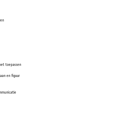
ren
moet toepassen
aan en figuur
mmunicatie