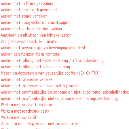
 Werken met heftruck gevorderd
 Werken met reachtruck gevorderd
Werken met starre verreiker
 Werken met hoogwerker op vrachtwagen
 Werken met zelfrijdende hoogwerker
Aanslaan en uitwijzen van kritieke lasten
 Veiligheidswacht besloten ruimte
 Werken met persoonlijke valbeveiliging gevorderd
 Werken aan flenzen-flensmonteur
 Werken met rolbrug met kabelbediening / afstandsbediening
 Werken met rolbrug met cabinebediening
 Meten en detecteren van gevaarlijke stoffen (EX-OX-TOX)
 Werken met roterende verreiker
 Werken met roterende verreiker met hijsfunctie
 Werken met onafhankelijke (autonome en niet-autonome) ademhalingsbe
 Werken met onafhankelijke niet-autonome ademhalingsbescherming
 Werken met vorkheftruck basis
 Werken met reachtruck basis
 Werken met schaarlift
 Aanslaan en uitwijzen van niet-kritieke lasten