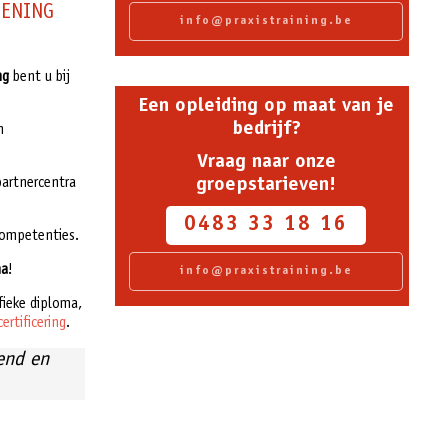
IENING
info@praxistraining.be
ing
bent u bij
Een opleiding op maat van je
bedrijf?
n
Vraag naar onze
partnercentra
groepstarieven!
0483 33 18 16
competenties.
ma
!
info@praxistraining.be
fieke diploma,
certificering
.
fend en