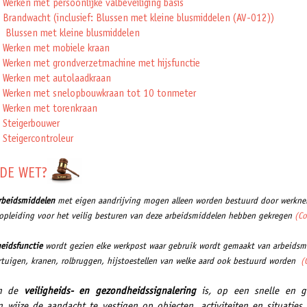
 Werken met persoonlijke valbeveiliging basis
 Brandwacht (inclusief: Blussen met kleine blusmiddelen (AV-012))
 Blussen met kleine blusmiddelen
 Werken met mobiele kraan
 Werken met grondverzetmachine met hijsfunctie
 Werken met autolaadkraan
 Werken met snelopbouwkraan tot 10 tonmeter
 Werken met torenkraan
 Steigerbouwer
 Steigercontroleur
 DE WET?
rbeidsmiddelen
met eigen aandrijving mogen alleen worden bestuurd door werkne
opleiding voor het veilig besturen van deze arbeidsmiddelen hebben gekregen
(Co
heidsfunctie
wordt gezien elke werkpost waar gebruik wordt gemaakt van arbeidsm
tuigen, kranen, rolbruggen, hijstoestellen van welke aard ook bestuurd worden
(C
an de
veiligheids- en gezondheidssignalering
is, op een snelle en g
n wijze de aandacht te vestigen op objecten, activiteiten en situaties