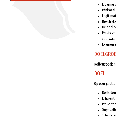
Ervaring 
Minimaal 
Legitimat
Beschikke
De deeln
Praxis v
voorwaar
Examenre
DOELGRO
Rolbrugbedien
DOEL
Op een juiste
Bekleden
Efficiënt
Preventi
Ongevall
Schade a