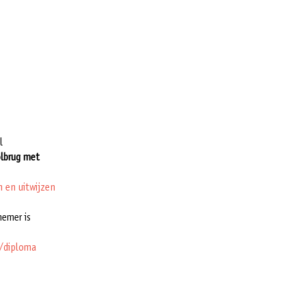
l
lbrug
met
 en uitwijzen
nemer is
u/diploma