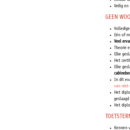
Veilig e
GEEN WOO
Volledige
Eén of m
Veel erva
Theorie 
Elke ges
Het certi
Elke ges
cabinebe
In dit e
van niet-
Het dipl
geslaagd
Het dipl
TOETSTER
Kennen v