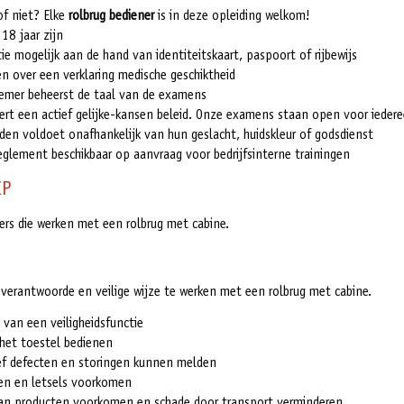
of niet? Elke
rolbrug bediener
is in deze opleiding welkom!
18 jaar zijn
ie mogelijk aan de hand van identiteitskaart, paspoort of rijbewijs
n over een verklaring medische geschiktheid
emer beheerst de taal van de examens
oert een actief gelijke-kansen beleid. Onze examens staan open voor iedere
den voldoet onafhankelijk van hun geslacht, huidskleur of godsdienst
glement beschikbaar op aanvraag voor bedrijfsinterne trainingen
EP
ers die werken met een rolbrug met cabine.
, verantwoorde en veilige wijze te werken met een rolbrug met cabine.
 van een veiligheidsfunctie
 het toestel bedienen
ef defecten en storingen kunnen melden
en en letsels voorkomen
an producten voorkomen en schade door transport verminderen