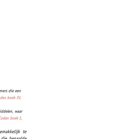
mers die een
dex boek IV,
iddelen, waar
odex boek I,
emakkelijk te
, die bepaalde