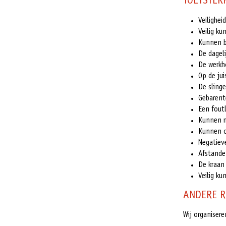
TOETSTER
Veilighe
Veilig k
Kunnen b
De dagel
De werkh
Op de ju
De sling
Gebarent
Een fout
Kunnen m
Kunnen o
Negatiev
Afstande
De kraan
Veilig ku
ANDERE R
Wij organiser