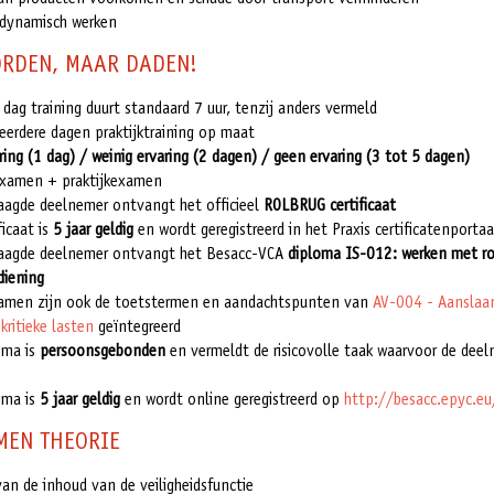
n dynamisch werken
RDEN, MAAR DADEN!
 dag training duurt standaard 7 uur, tenzij anders vermeld
eerdere dagen praktijktraining op maat
ring (1 dag) / weinig ervaring (2 dagen) / geen ervaring (3 tot 5 dagen)
examen + praktijkexamen
laagde deelnemer ontvangt het officieel
ROLBRUG certificaat
ficaat is
5 jaar geldig
en wordt geregistreerd in het Praxis certificatenportaa
laagde deelnemer ontvangt het Besacc-VCA
diploma
IS-012: werken met ro
diening
xamen zijn ook de toetstermen en aandachtspunten van
AV-004 - Aanslaan
kritieke lasten
geïntegreerd
oma is
persoonsgebonden
en vermeldt de risicovolle taak waarvoor de deel
oma is
5 jaar geldig
en wordt online geregistreerd op
http://besacc.epyc.e
MEN THEORIE
an de inhoud van de veiligheidsfunctie