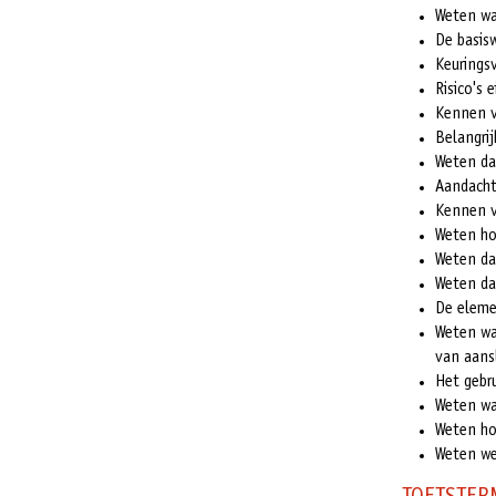
Weten wa
De basis
Keurings
Risico's
Kennen v
Belangri
Weten da
Aandacht
Kennen v
Weten ho
Weten da
Weten da
De eleme
Weten wa
van aans
Het gebr
Weten wa
Weten ho
Weten we