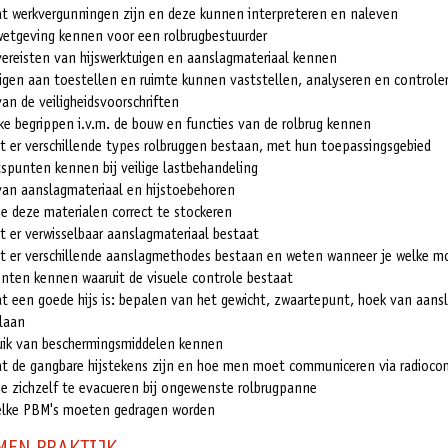
t werkvergunningen zijn en deze kunnen interpreteren en naleven
wetgeving kennen voor een rolbrugbestuurder
vereisten van hijswerktuigen en aanslagmateriaal kennen
 eigen aan toestellen en ruimte kunnen vaststellen, analyseren en controle
an de veiligheidsvoorschriften
jke begrippen i.v.m. de bouw en functies van de rolbrug kennen
t er verschillende types rolbruggen bestaan, met hun toepassingsgebied
spunten kennen bij veilige lastbehandeling
an aanslagmateriaal en hijstoebehoren
e deze materialen correct te stockeren
t er verwisselbaar aanslagmateriaal bestaat
t er verschillende aanslagmethodes bestaan en weten wanneer je welke 
nten kennen waaruit de visuele controle bestaat
t een goede hijs is: bepalen van het gewicht, zwaartepunt, hoek van aansl
laan
uik van beschermingsmiddelen kennen
t de gangbare hijstekens zijn en hoe men moet communiceren via radioco
e zichzelf te evacueren bij ongewenste rolbrugpanne
lke PBM's moeten gedragen worden