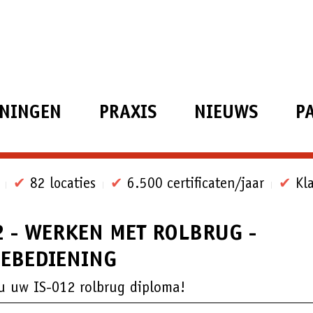
ININGEN
PRAXIS
NIEUWS
P
✔
82 locaties
✔
6.500 certificaten/jaar
✔
Kla
2 - WERKEN MET ROLBRUG -
EBEDIENING
u uw IS-012 rolbrug diploma!