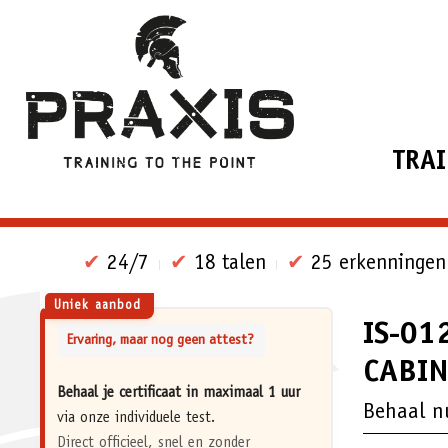
TRA
✔
24/7
✔
18 talen
✔
25 erkenningen
Uniek aanbod
IS-01
Ervaring, maar nog geen attest?
CABIN
Behaal je certificaat in maximaal 1 uur
Behaal n
via onze individuele test.
Direct officieel, snel en zonder