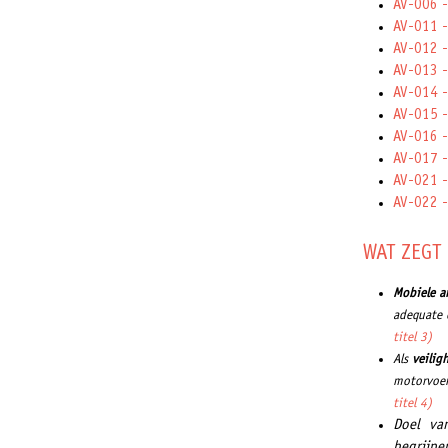
AV-006 -
AV-011 -
AV-012 -
AV-013 -
AV-014 -
AV-015 -
AV-016 -
AV-017 -
AV-021 -
AV-022 -
WAT ZEGT
Mobiele a
adequate 
titel 3)
Als
veilig
motorvoer
titel 4)
Doel v
begrijpe