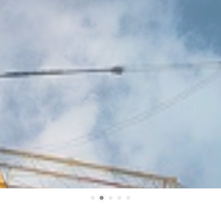
Slideshow 1
Slidehow2
Slidehow3
Slidehow4
Slidehow5