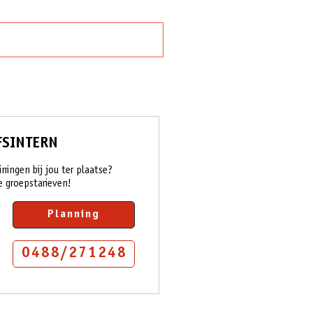
FSINTERN
iningen bij jou ter plaatse?
e groepstarieven!
Planning
0488/271248