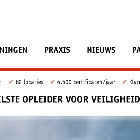
ININGEN
PRAXIS
NIEUWS
P
n
✔
82 locaties
✔
6.500 certificaten/jaar
✔
Klan
ELSTE OPLEIDER VOOR VEILIGHEI