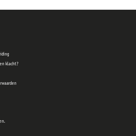
iding
een klacht?
rwaarden
en.