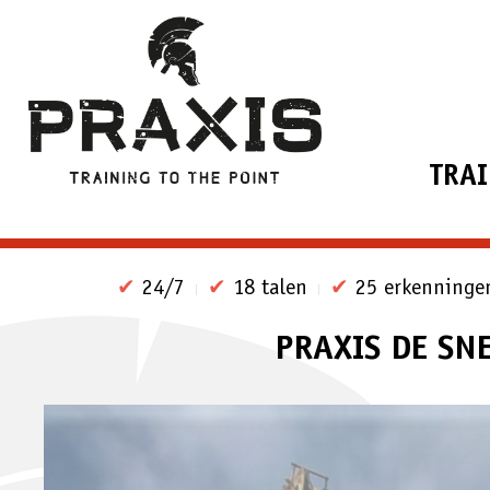
TRA
✔
24/7
✔
18 talen
✔
25 erkenninge
PRAXIS DE SN