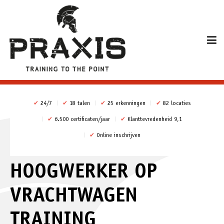
✔
24/7
✔
18 talen
✔
25 erkenningen
✔
82 locaties
✔
6.500 certificaten/jaar
✔
Klanttevredenheid 9,1
✔
Online inschrijven
HOOGWERKER OP
VRACHTWAGEN
TRAINING