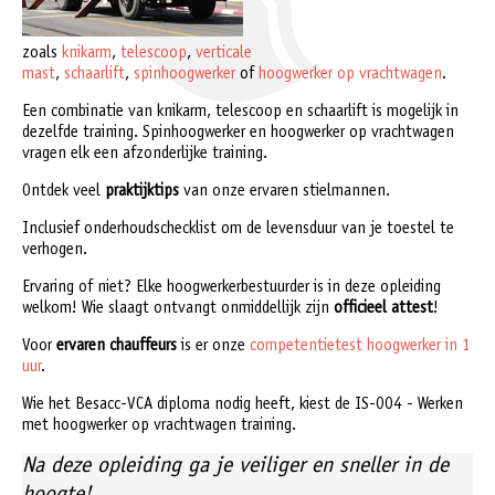
zoals
knikarm
,
telescoop
,
verticale
mast
,
schaarlift
,
spinhoogwerker
of
hoogwerker op vrachtwagen
.
Een combinatie van knikarm, telescoop en schaarlift is mogelijk in
dezelfde training. Spinhoogwerker en hoogwerker op vrachtwagen
vragen elk een afzonderlijke training.
Ontdek veel
praktijktips
van onze ervaren stielmannen.
Inclusief onderhoudschecklist om de levensduur van je toestel te
verhogen.
Ervaring of niet? Elke hoogwerkerbestuurder is in deze opleiding
welkom! Wie slaagt ontvangt onmiddellijk zijn
officieel attest
!
Voor
ervaren chauffeurs
is er onze
competentietest hoogwerker in 1
uur
.
Wie het Besacc-VCA diploma nodig heeft, kiest de IS-004 - Werken
met hoogwerker op vrachtwagen training.
Na deze opleiding ga je veiliger en sneller in de