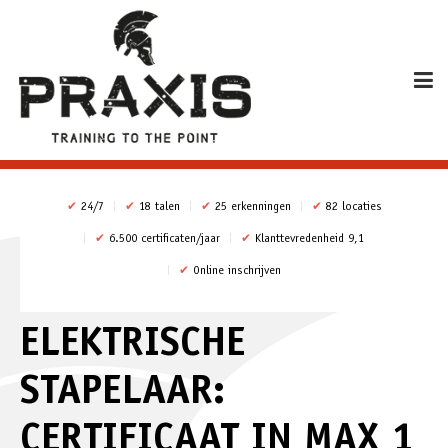
✔
24/7
✔
18 talen
✔
25 erkenningen
✔
82 locaties
✔
6.500 certificaten/jaar
✔
Klanttevredenheid 9,1
✔
Online inschrijven
ELEKTRISCHE
STAPELAAR:
CERTIFICAAT IN MAX 1