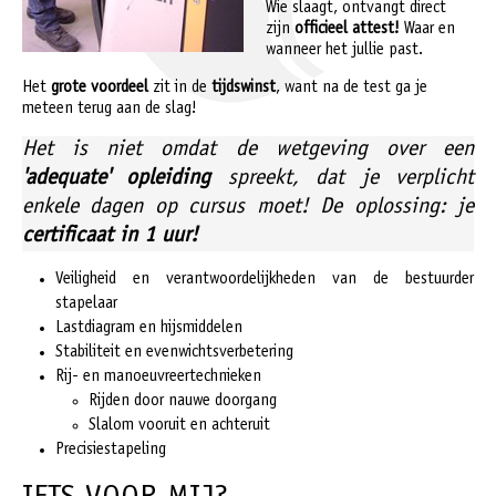
Wie slaagt, ontvangt direct
zijn
officieel attest!
Waar en
wanneer het jullie past.
Het
grote voordeel
zit in de
tijdswinst
, want na de test ga je
meteen terug aan de slag!
Het is niet omdat de wetgeving over een
'adequate' opleiding
spreekt, dat je verplicht
enkele dagen op cursus moet! De oplossing: je
certificaat in 1 uur!
Veiligheid en verantwoordelijkheden van de bestuurder
stapelaar
Lastdiagram en hijsmiddelen
Stabiliteit en evenwichtsverbetering
Rij- en manoeuvreertechnieken
Rijden door nauwe doorgang
Slalom vooruit en achteruit
Precisiestapeling