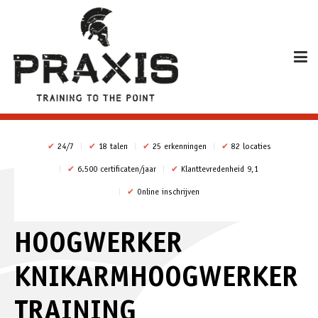
✔
24/7
✔
18 talen
✔
25 erkenningen
✔
82 locaties
✔
6.500 certificaten/jaar
✔
Klanttevredenheid 9,1
✔
Online inschrijven
HOOGWERKER
KNIKARMHOOGWERKER
TRAINING