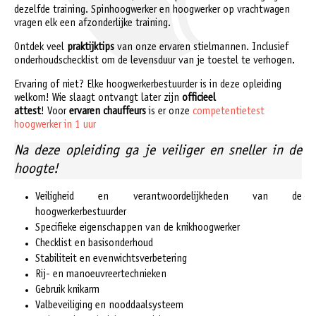
dezelfde training. Spinhoogwerker en hoogwerker op vrachtwagen
vragen elk een afzonderlijke training.
Ontdek veel
praktijktips
van onze ervaren stielmannen. Inclusief
onderhoudschecklist om de levensduur van je toestel te verhogen.
Ervaring of niet? Elke hoogwerkerbestuurder is in deze opleiding
welkom! Wie slaagt ontvangt later zijn
officieel
attest
! Voor
ervaren chauffeurs
is er onze
competentietest
hoogwerker in 1 uur
Na deze opleiding ga je veiliger en sneller in de
hoogte!
Veiligheid en verantwoordelijkheden van de
hoogwerkerbestuurder
Specifieke eigenschappen van de knikhoogwerker
Checklist en basisonderhoud
Stabiliteit en evenwichtsverbetering
Rij- en manoeuvreertechnieken
Gebruik knikarm
Valbeveiliging en nooddaalsysteem