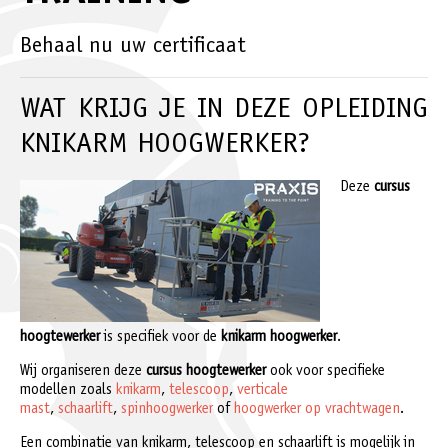
Behaal nu uw certificaat
WAT KRIJG JE IN DEZE OPLEIDING
KNIKARM HOOGWERKER?
Deze
cursus
hoogtewerker
is specifiek voor de
knikarm
hoogwerker
.
Wij organiseren deze
cursus hoogtewerker
ook voor specifieke
modellen zoals
knikarm
,
telescoop
,
verticale
mast
,
schaarlift
,
spinhoogwerker
of
hoogwerker op vrachtwagen
.
Een combinatie van knikarm, telescoop en schaarlift is mogelijk in