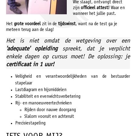
Wie slaagt, ontvangt direct
zijn
officieel attest!
Waar en
wanneer het jullie past.
Het
grote voordeel
zit in de
tijdswinst
, want na de test ga je
meteen terug aan de slag!
Het is niet omdat de wetgeving over een
'adequate' opleiding
spreekt, dat je verplicht
enkele dagen op cursus moet! De oplossing: je
certificaat in 1 uur!
Veiligheid en verantwoordelijkheden van de bestuurder
stapelaar
Lastdiagram en hijsmiddelen
Stabiliteit en evenwichtsverbetering
Rij- en manoeuvreertechnieken
Rijden door nauwe doorgang
Slalom vooruit en achteruit
Precisiestapeling