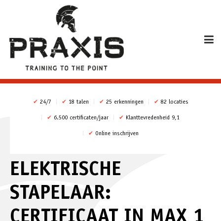
✔
24/7
✔
18 talen
✔
25 erkenningen
✔
82 locaties
✔
6.500 certificaten/jaar
✔
Klanttevredenheid 9,1
✔
Online inschrijven
ELEKTRISCHE
STAPELAAR:
CERTIFICAAT IN MAX 1