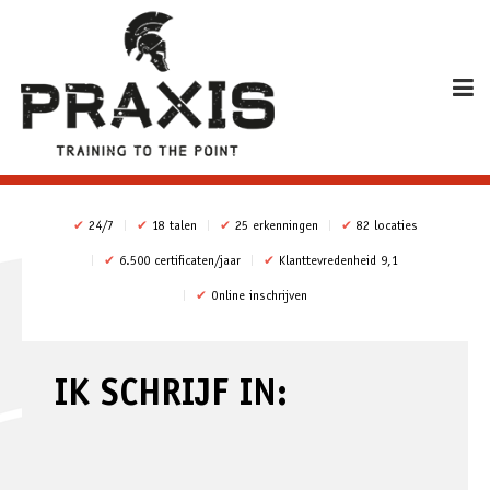
✔
24/7
✔
18 talen
✔
25 erkenningen
✔
82 locaties
✔
6.500 certificaten/jaar
✔
Klanttevredenheid 9,1
✔
Online inschrijven
IK SCHRIJF IN: