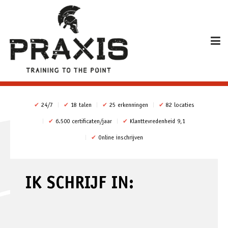
✔
24/7
✔
18 talen
✔
25 erkenningen
✔
82 locaties
✔
6.500 certificaten/jaar
✔
Klanttevredenheid 9,1
✔
Online inschrijven
IK SCHRIJF IN: