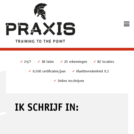
✔
24/7
✔
18 talen
✔
25 erkenningen
✔
82 locaties
✔
6.500 certificaten/jaar
✔
Klanttevredenheid 9,1
✔
Online inschrijven
IK SCHRIJF IN: