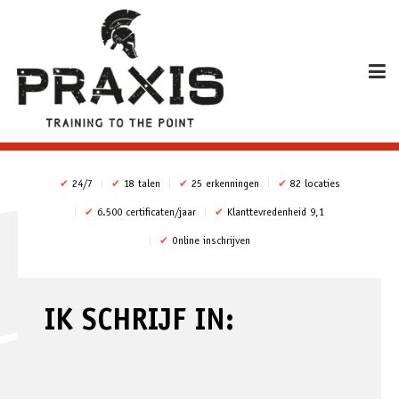
✔
24/7
✔
18 talen
✔
25 erkenningen
✔
82 locaties
✔
6.500 certificaten/jaar
✔
Klanttevredenheid 9,1
✔
Online inschrijven
IK SCHRIJF IN: