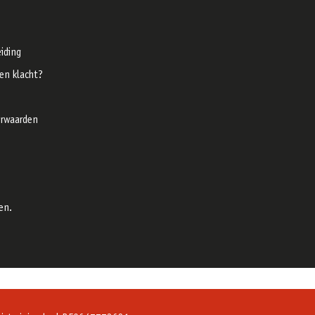
iding
een klacht?
rwaarden
en.