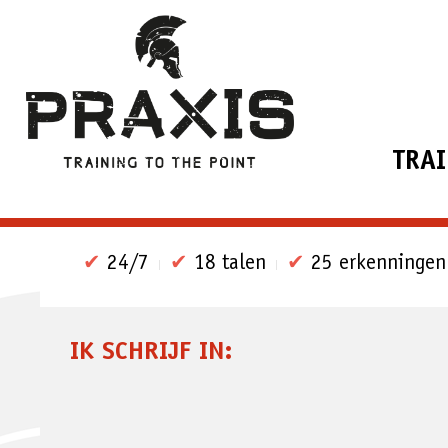
TRA
✔
24/7
✔
18 talen
✔
25 erkenningen
IK SCHRIJF IN: