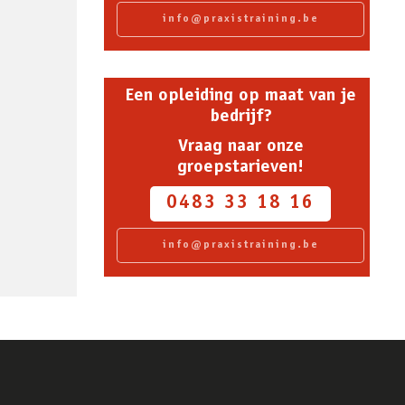
info@praxistraining.be
Een opleiding op maat van je
bedrijf?
Vraag naar onze
groepstarieven!
0483 33 18 16
info@praxistraining.be