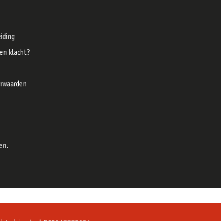
iding
een klacht?
rwaarden
en.