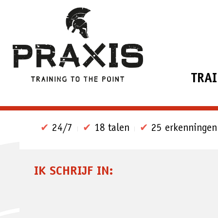
TRA
✔
24/7
✔
18 talen
✔
25 erkenningen
IK SCHRIJF IN: