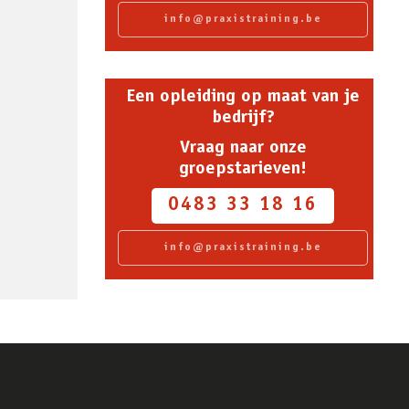
info@praxistraining.be
Een opleiding op maat van je
bedrijf?
Vraag naar onze
groepstarieven!
0483 33 18 16
info@praxistraining.be