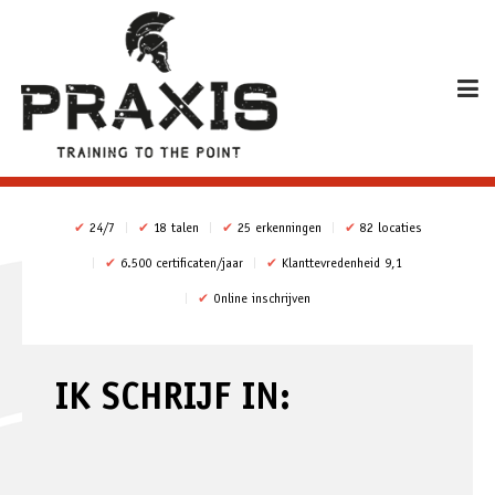
✔
24/7
✔
18 talen
✔
25 erkenningen
✔
82 locaties
✔
6.500 certificaten/jaar
✔
Klanttevredenheid 9,1
✔
Online inschrijven
IK SCHRIJF IN: