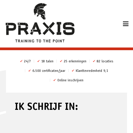
✔
24/7
✔
18 talen
✔
25 erkenningen
✔
82 locaties
✔
6.500 certificaten/jaar
✔
Klanttevredenheid 9,1
✔
Online inschrijven
IK SCHRIJF IN: