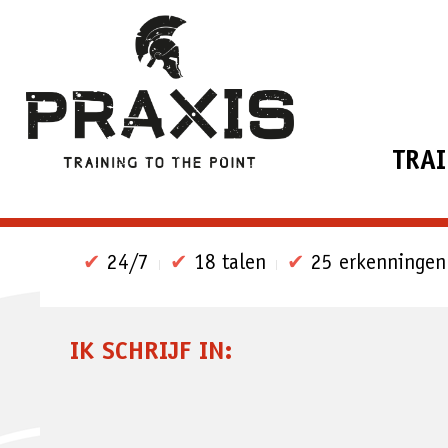
TRA
✔
24/7
✔
18 talen
✔
25 erkenningen
IK SCHRIJF IN: