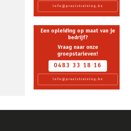
info@praxistraining.be
Een opleiding op maat van je
bedrijf?
Vraag naar onze
groepstarieven!
0483 33 18 16
info@praxistraining.be