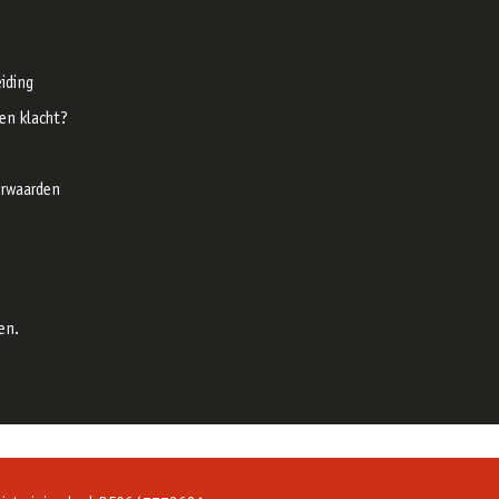
iding
een klacht?
rwaarden
en.