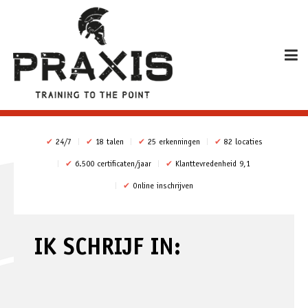
✔
24/7
✔
18 talen
✔
25 erkenningen
✔
82 locaties
✔
6.500 certificaten/jaar
✔
Klanttevredenheid 9,1
✔
Online inschrijven
IK SCHRIJF IN: