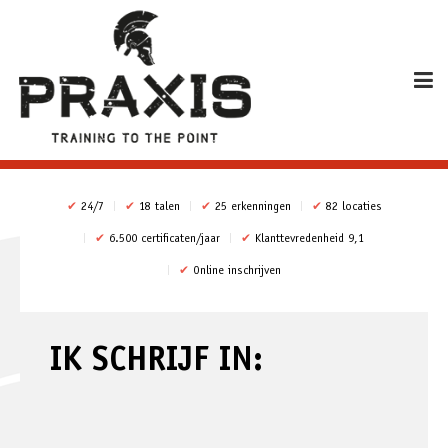
✔
24/7
✔
18 talen
✔
25 erkenningen
✔
82 locaties
✔
6.500 certificaten/jaar
✔
Klanttevredenheid 9,1
✔
Online inschrijven
IK SCHRIJF IN: