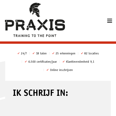
✔
24/7
✔
18 talen
✔
25 erkenningen
✔
82 locaties
✔
6.500 certificaten/jaar
✔
Klanttevredenheid 9,1
✔
Online inschrijven
IK SCHRIJF IN: