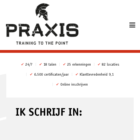
✔
24/7
✔
18 talen
✔
25 erkenningen
✔
82 locaties
✔
6.500 certificaten/jaar
✔
Klanttevredenheid 9,1
✔
Online inschrijven
IK SCHRIJF IN: