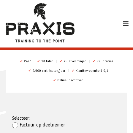
✔
24/7
✔
18 talen
✔
25 erkenningen
✔
82 locaties
✔
6.500 certificaten/jaar
✔
Klanttevredenheid 9,1
✔
Online inschrijven
Selecteer:
Factuur op deelnemer