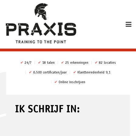
✔
24/7
✔
18 talen
✔
25 erkenningen
✔
82 locaties
✔
6.500 certificaten/jaar
✔
Klanttevredenheid 9,1
✔
Online inschrijven
IK SCHRIJF IN: