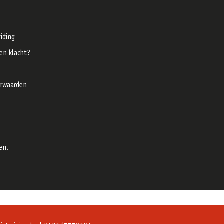
iding
een klacht?
rwaarden
en.