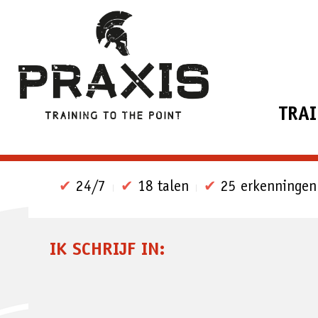
TRA
✔
24/7
✔
18 talen
✔
25 erkenningen
IK SCHRIJF IN: