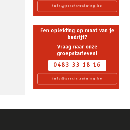
info@praxistraining.be
Een opleiding op maat van je
bedrijf?
Vraag naar onze
groepstarieven!
0483 33 18 16
info@praxistraining.be