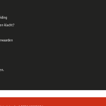
iding
een klacht?
rwaarden
en.