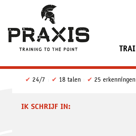
TRA
✔
24/7
✔
18 talen
✔
25 erkenningen
IK SCHRIJF IN: