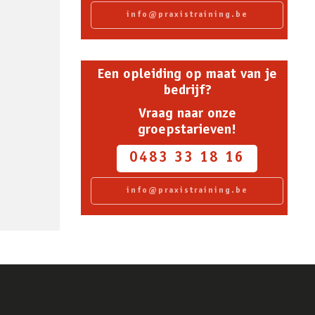
info@praxistraining.be
Een opleiding op maat van je
bedrijf?
Vraag naar onze
groepstarieven!
0483 33 18 16
info@praxistraining.be