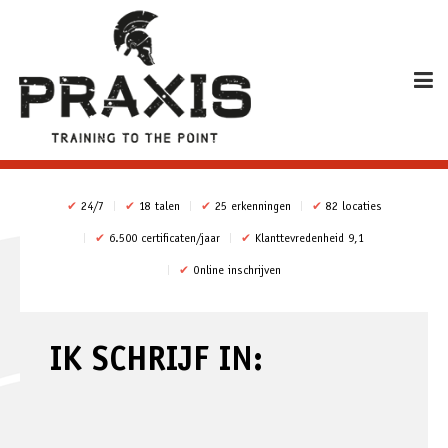
✔
24/7
✔
18 talen
✔
25 erkenningen
✔
82 locaties
✔
6.500 certificaten/jaar
✔
Klanttevredenheid 9,1
✔
Online inschrijven
IK SCHRIJF IN: