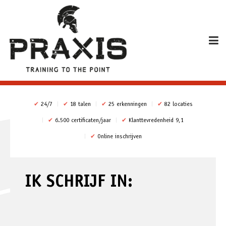
✔
24/7
✔
18 talen
✔
25 erkenningen
✔
82 locaties
✔
6.500 certificaten/jaar
✔
Klanttevredenheid 9,1
✔
Online inschrijven
IK SCHRIJF IN: