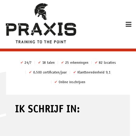
✔
24/7
✔
18 talen
✔
25 erkenningen
✔
82 locaties
✔
6.500 certificaten/jaar
✔
Klanttevredenheid 9,1
✔
Online inschrijven
IK SCHRIJF IN: