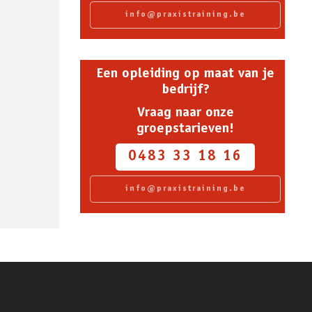
info@praxistraining.be
Een opleiding op maat van je
bedrijf?
Vraag naar onze
groepstarieven!
0483 33 18 16
info@praxistraining.be