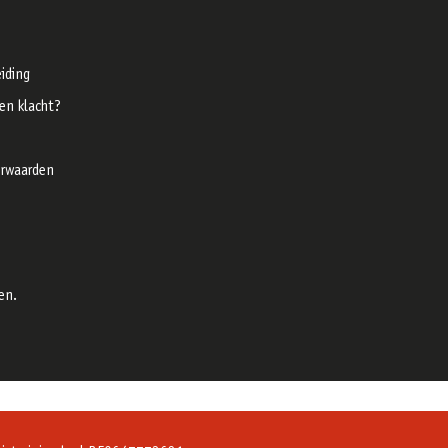
iding
een klacht?
rwaarden
en.