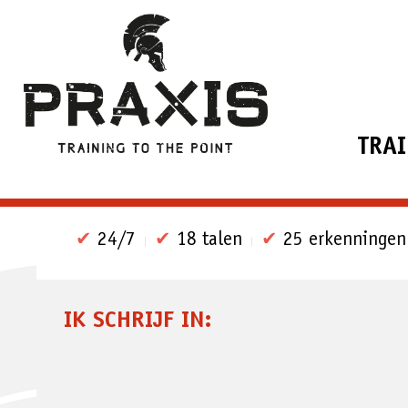
TRA
✔
24/7
✔
18 talen
✔
25 erkenningen
IK SCHRIJF IN: