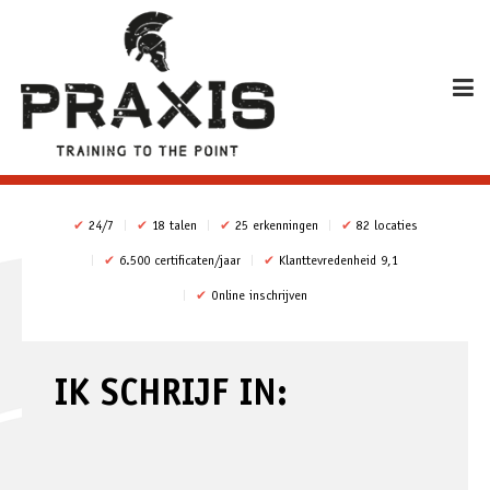
✔
24/7
✔
18 talen
✔
25 erkenningen
✔
82 locaties
✔
6.500 certificaten/jaar
✔
Klanttevredenheid 9,1
✔
Online inschrijven
IK SCHRIJF IN: