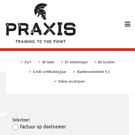
✔
24/7
✔
18 talen
✔
25 erkenningen
✔
82 locaties
✔
6.500 certificaten/jaar
✔
Klanttevredenheid 9,1
✔
Online inschrijven
Selecteer:
Factuur op deelnemer