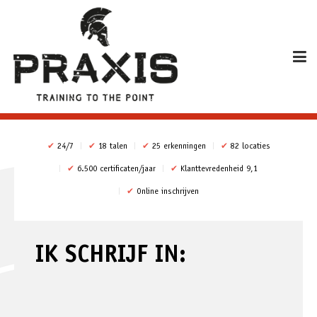
✔
24/7
✔
18 talen
✔
25 erkenningen
✔
82 locaties
✔
6.500 certificaten/jaar
✔
Klanttevredenheid 9,1
✔
Online inschrijven
IK SCHRIJF IN: