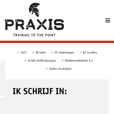
✔
24/7
✔
18 talen
✔
25 erkenningen
✔
82 locaties
✔
6.500 certificaten/jaar
✔
Klanttevredenheid 9,1
✔
Online inschrijven
IK SCHRIJF IN: