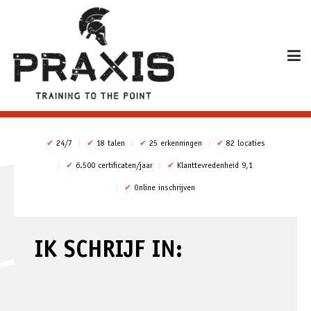
✔
24/7
✔
18 talen
✔
25 erkenningen
✔
82 locaties
✔
6.500 certificaten/jaar
✔
Klanttevredenheid 9,1
✔
Online inschrijven
IK SCHRIJF IN: