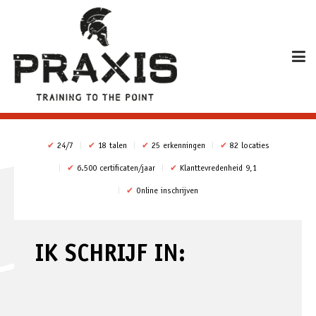
✔
24/7
✔
18 talen
✔
25 erkenningen
✔
82 locaties
✔
6.500 certificaten/jaar
✔
Klanttevredenheid 9,1
✔
Online inschrijven
IK SCHRIJF IN: