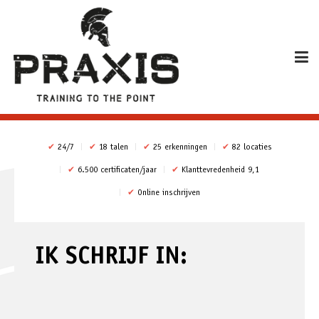
✔
24/7
✔
18 talen
✔
25 erkenningen
✔
82 locaties
✔
6.500 certificaten/jaar
✔
Klanttevredenheid 9,1
✔
Online inschrijven
IK SCHRIJF IN: