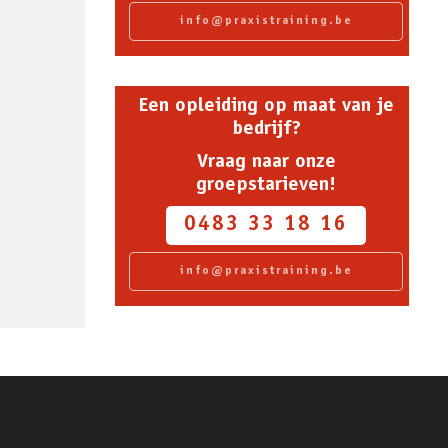
info@praxistraining.be
Een opleiding op maat van je
bedrijf?
Vraag naar onze
groepstarieven!
0483 33 18 16
info@praxistraining.be