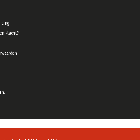
iding
een klacht?
rwaarden
en.