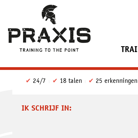
TRA
✔
24/7
✔
18 talen
✔
25 erkenningen
IK SCHRIJF IN: