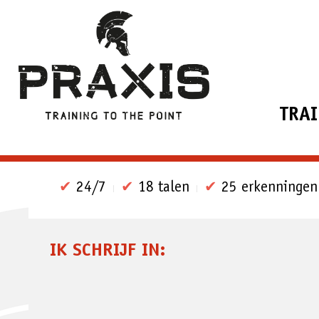
TRA
✔
24/7
✔
18 talen
✔
25 erkenningen
IK SCHRIJF IN: