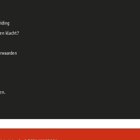
iding
een klacht?
rwaarden
en.