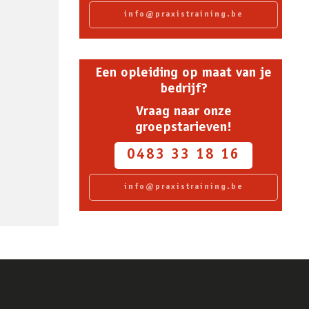
info@praxistraining.be
Een opleiding op maat van je
bedrijf?
Vraag naar onze
groepstarieven!
0483 33 18 16
info@praxistraining.be