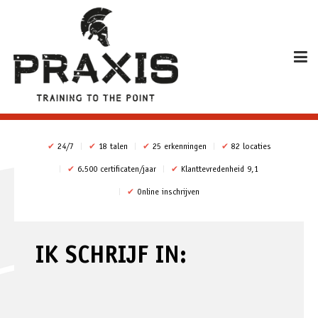
✔
24/7
✔
18 talen
✔
25 erkenningen
✔
82 locaties
✔
6.500 certificaten/jaar
✔
Klanttevredenheid 9,1
✔
Online inschrijven
IK SCHRIJF IN: