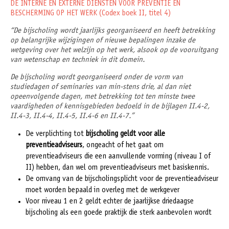
DE INTERNE EN EXTERNE DIENSTEN VOOR PREVENTIE EN
BESCHERMING OP HET WERK (Codex boek II, titel 4)
“De bijscholing wordt jaarlijks georganiseerd en heeft betrekking
op belangrijke wijzigingen of nieuwe bepalingen inzake de
wetgeving over het welzijn op het werk, alsook op de vooruitgang
van wetenschap en techniek in dit domein.
De bijscholing wordt georganiseerd onder de vorm van
studiedagen of seminaries van min-stens drie, al dan niet
opeenvolgende dagen, met betrekking tot ten minste twee
vaardigheden of kennisgebieden bedoeld in de bijlagen II.4-2,
II.4-3, II.4-4, II.4-5, II.4-6 en II.4-7.”
De verplichting tot
bijscholing geldt voor alle
preventieadviseurs
, ongeacht of het gaat om
preventieadviseurs die een aanvullende vorming (niveau I of
II) hebben, dan wel om preventieadviseurs met basiskennis.
De omvang van de bijscholingsplicht voor de preventieadviseur
moet worden bepaald in overleg met de werkgever
Voor niveau 1 en 2 geldt echter de jaarlijkse driedaagse
bijscholing als een goede praktijk die sterk aanbevolen wordt