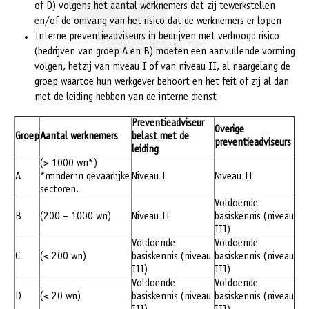
of D) volgens het aantal werknemers dat zij tewerkstellen
en/of de omvang van het risico dat de werknemers er lopen
Interne preventieadviseurs in bedrijven met verhoogd risico
(bedrijven van groep A en B) moeten een aanvullende vorming
volgen, hetzij van niveau I of van niveau II, al naargelang de
groep waartoe hun werkgever behoort en het feit of zij al dan
niet de leiding hebben van de interne dienst
Preventieadviseur
Overige
Groep
Aantal werknemers
belast met de
preventieadviseurs
leiding
(> 1000 wn*)
A
*minder in gevaarlijke
Niveau I
Niveau II
sectoren.
Voldoende
B
(200 – 1000 wn)
Niveau II
basiskennis (niveau
III)
Voldoende
Voldoende
C
(< 200 wn)
basiskennis (niveau
basiskennis (niveau
III)
III)
Voldoende
Voldoende
D
(< 20 wn)
basiskennis (niveau
basiskennis (niveau