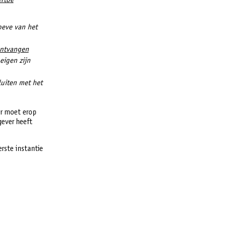
ertoe
oeve van het
ntvangen
eigen zijn
uiten met het
r moet erop
gever heeft
rste instantie