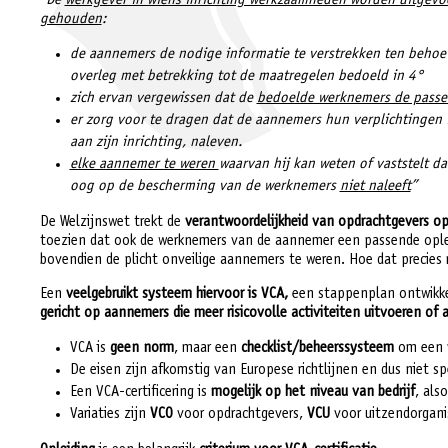
"De
werkgever in wiens inrichting werkzaamheden worden uitgev
gehouden
:
de aannemers de nodige informatie te verstrekken ten beho
overleg met betrekking tot de maatregelen bedoeld in 4°
zich ervan vergewissen dat de
bedoelde werknemers de passen
er zorg voor te dragen dat de aannemers hun verplichtingen i
aan zijn inrichting, naleven.
elke aannemer te weren
waarvan hij kan weten of vaststelt d
oog op de bescherming van de werknemers
niet naleeft
”
De Welzijnswet trekt de
verantwoordelijkheid van opdrachtgevers 
toezien dat ook de werknemers van de aannemer een passende opleid
bovendien de plicht onveilige aannemers te weren. Hoe dat precies 
Een
veelgebruikt systeem
hiervoor is VCA,
een stappenplan ontwikkeld
gericht op aannemers die meer risicovolle activiteiten uitvoeren of a
VCA is
geen norm
, maar een
checklist/beheerssysteem
om een v
De eisen zijn afkomstig van Europese richtlijnen en dus niet s
Een VCA-certificering is
mogelijk op het niveau van bedrijf
, als
Variaties zijn
VCO
voor opdrachtgevers,
VCU
voor uitzendorgani