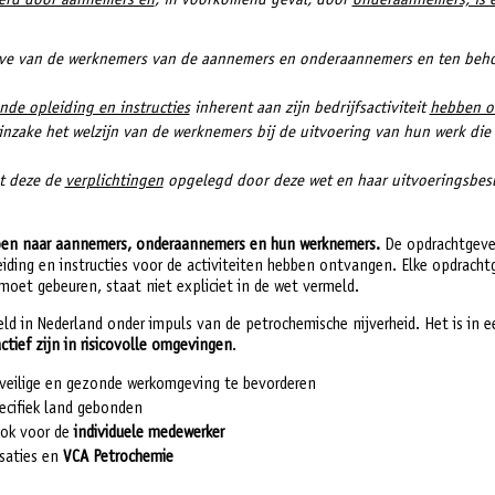
oerd door aannemers en
, in voorkomend geval, door
onderaannemers, is 
eve van de werknemers van de aannemers en onderaannemers en ten beh
de opleiding en instructies
inherent aan zijn bedrijfsactiviteit
hebben o
nzake het welzijn van de werknemers bij de uitvoering van hun werk die 
at deze de
verplichtingen
opgelegd door deze wet en haar uitvoeringsbesl
open naar aannemers, onderaannemers en hun werknemers.
De opdrachtgeve
ing en instructies voor de activiteiten hebben ontvangen. Elke opdracht
moet gebeuren, staat niet expliciet in de wet vermeld.
 in Nederland onder impuls van de petrochemische nijverheid. Het is in ee
ctief zijn in risicovolle omgevingen
.
eilige en gezonde werkomgeving te bevorderen
pecifiek land gebonden
ook voor de
individuele medewerker
saties en
VCA Petrochemie