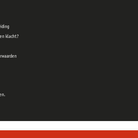
iding
een klacht?
rwaarden
en.