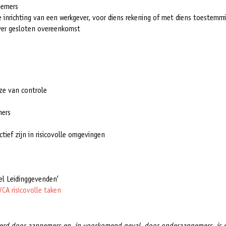
emers
e inrichting van een werkgever, voor diens rekening of met diens toestemm
ver gesloten overeenkomst
ze van controle
mers
ctief zijn in risicovolle omgevingen
el Leidinggevenden'
CA risicovolle taken