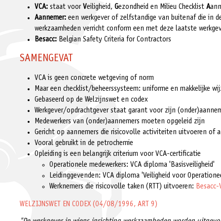
VCA:
staat voor
V
eiligheid,
G
ezondheid en Milieu Checklist
A
ann
Aannemer:
een werkgever of zelfstandige van buitenaf die in d
werkzaamheden verricht conform een met deze laatste werkge
Besacc:
Belgian Safety Criteria for Contractors
SAMENGEVAT
VCA is geen concrete wetgeving of norm
Maar een checklist/beheerssysteem: uniforme en makkelijke wij
Gebaseerd op de Welzijnswet en codex
Werkgever/opdrachtgever staat garant voor zijn (onder)aanne
Medewerkers van (onder)aannemers moeten opgeleid zijn
Gericht op aannemers die risicovolle activiteiten uitvoeren of a
Vooral gebruikt in de petrochemie
Opleiding is een belangrijk criterium voor VCA-certificatie
Operationele medewerkers: VCA diploma 'Basisveiligheid'
Leidinggevenden: VCA diploma 'Veiligheid voor Operatione
Werknemers die risicovolle taken (RTT) uitvoeren:
Besacc-V
WELZIJNSWET EN CODEX (04/08/1996, ART 9)