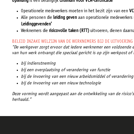
Opleiding
is een belangrijk
criterium voor VCA-certificatie
Operationele medewerkers moeten in het bezit zijn van een
VC
Alle personen die
leiding geven
aan operationele medewerkers 
Leidinggevenden'
Werknemers die
risicovolle taken (RTT)
uitvoeren, dienen daarn
BELEID INZAKE WELZIJN VAN DE WERKNEMERS BIJ DE UITVOERING 
"De werkgever zorgt ervoor dat iedere werknemer een voldoende e
van hun werk ontvangt die speciaal gericht is op zijn werkpost of
bij indienstneming
bij een overplaatsing of verandering van functie
bij de invoering van een nieuw arbeidsmiddel of verandering
bij de invoering van een nieuw technologie
Deze vorming wordt aangepast aan de ontwikkeling van de risico’s 
herhaald.”