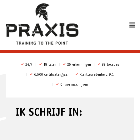
✔
24/7
✔
18 talen
✔
25 erkenningen
✔
82 locaties
✔
6.500 certificaten/jaar
✔
Klanttevredenheid 9,1
✔
Online inschrijven
IK SCHRIJF IN: