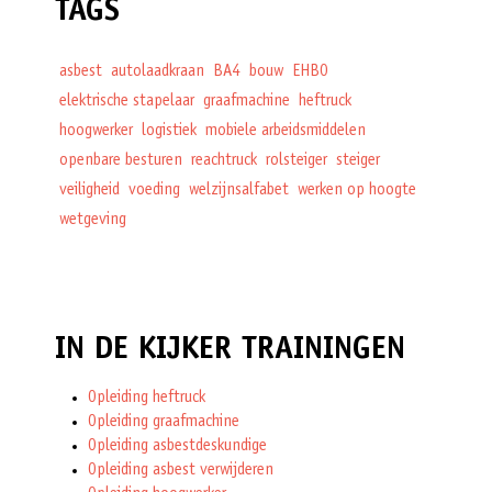
TAGS
asbest
autolaadkraan
BA4
bouw
EHBO
elektrische stapelaar
graafmachine
heftruck
hoogwerker
logistiek
mobiele arbeidsmiddelen
openbare besturen
reachtruck
rolsteiger
steiger
veiligheid
voeding
welzijnsalfabet
werken op hoogte
wetgeving
IN DE KIJKER TRAININGEN
Opleiding heftruck
Opleiding graafmachine
Opleiding asbestdeskundige
Opleiding asbest verwijderen