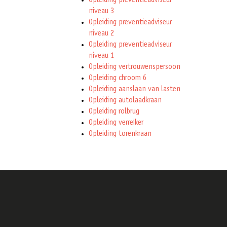
Opleiding preventieadviseur
niveau 3
Opleiding preventieadviseur
niveau 2
Opleiding preventieadviseur
niveau 1
Opleiding vertrouwenspersoon
Opleiding chroom 6
Opleiding aanslaan van lasten
Opleiding autolaadkraan
Opleiding rolbrug
Opleiding verreiker
Opleiding torenkraan