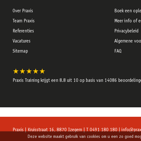
Over Praxis
Boek een ople
Team Praxis
Meer info of 
Referenties
Privacybeleid
Vacatures
Algemene voo
Sitemap
FAQ
★★★★★
Praxis Training krijgt een
8.8
uit 10 op basis van
14086
beoordeling
Praxis | Kruisstraat 16, 8870 Izegem | T 0491 180 180 |
info@praxi
Deze website maakt gebruik van cookies om u een zo goed mogel