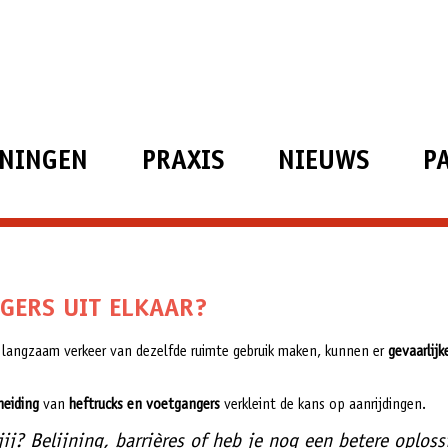
ININGEN
PRAXIS
NIEUWS
P
GERS UIT ELKAAR?
 langzaam verkeer van dezelfde ruimte gebruik maken, kunnen er
gevaarlijk
heiding
van
heftrucks en voetgangers
verkleint de kans op aanrijdingen.
jij? Belijning, barrières of heb je nog een betere oploss