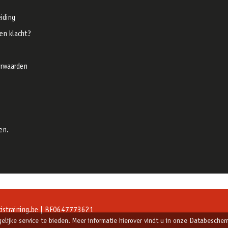
iding
een klacht?
rwaarden
en.
straining.be
| BE0647773621
ijke service te bieden. Meer informatie hierover vindt u in onze Databescherm