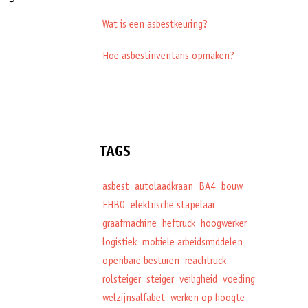
Wat is een asbestkeuring?
Hoe asbestinventaris opmaken?
TAGS
asbest
autolaadkraan
BA4
bouw
EHBO
elektrische stapelaar
graafmachine
heftruck
hoogwerker
logistiek
mobiele arbeidsmiddelen
openbare besturen
reachtruck
rolsteiger
steiger
veiligheid
voeding
welzijnsalfabet
werken op hoogte