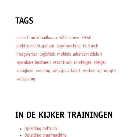
TAGS
asbest
autolaadkraan
BA4
bouw
EHBO
elektrische stapelaar
graafmachine
heftruck
hoogwerker
logistiek
mobiele arbeidsmiddelen
openbare besturen
reachtruck
rolsteiger
steiger
veiligheid
voeding
welzijnsalfabet
werken op hoogte
wetgeving
IN DE KIJKER TRAININGEN
Opleiding heftruck
Opleiding graafmachine