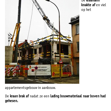
De
kraanarm
knakte
af
en viel
op het
appartementsgebouw in aanbouw.
De
kraan brak
af
nadat ze een
lading bouwmateriaal naar boven had
gehesen.