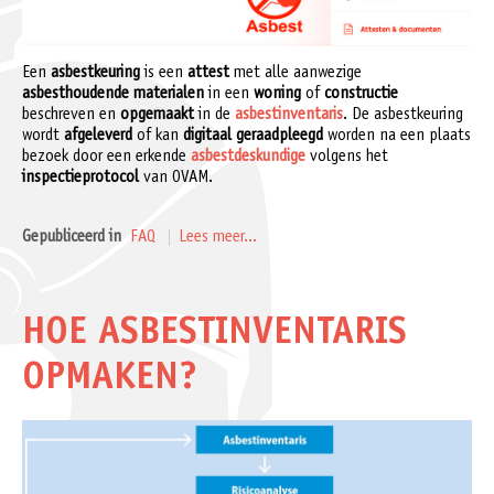
Een
asbestkeuring
is een
attest
met alle aanwezige
asbesthoudende materialen
in een
woning
of
constructie
beschreven en
opgemaakt
in de
asbestinventaris
. De asbestkeuring
wordt
afgeleverd
of kan
digitaal geraadpleegd
worden na een plaats
bezoek door een erkende
asbestdeskundige
volgens het
inspectieprotocol
van OVAM.
Gepubliceerd in
FAQ
Lees meer...
HOE ASBESTINVENTARIS
OPMAKEN?