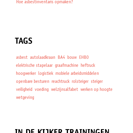
Hoe asbestinventaris opmaken?
TAGS
asbest
autolaadkraan
BA4
bouw
EHBO
elektrische stapelaar
graafmachine
heftruck
hoogwerker
logistiek
mobiele arbeidsmiddelen
openbare besturen
reachtruck
rolsteiger
steiger
veiligheid
voeding
welzijnsalfabet
werken op hoogte
wetgeving