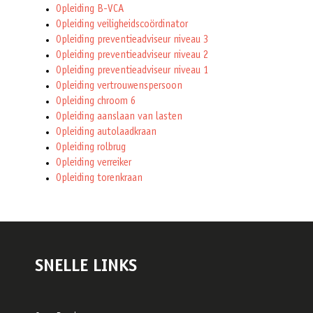
Opleiding B-VCA
Opleiding veiligheidscoördinator
Opleiding preventieadviseur niveau 3
Opleiding preventieadviseur niveau 2
Opleiding preventieadviseur niveau 1
Opleiding vertrouwenspersoon
Opleiding chroom 6
Opleiding aanslaan van lasten
Opleiding autolaadkraan
Opleiding rolbrug
Opleiding verreiker
Opleiding torenkraan
SNELLE LINKS