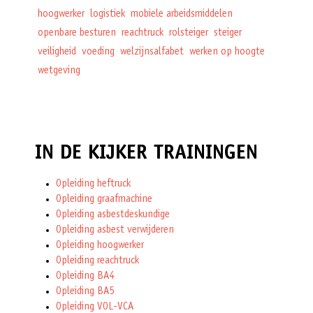
hoogwerker
logistiek
mobiele arbeidsmiddelen
openbare besturen
reachtruck
rolsteiger
steiger
veiligheid
voeding
welzijnsalfabet
werken op hoogte
wetgeving
IN DE KIJKER TRAININGEN
Opleiding heftruck
Opleiding graafmachine
Opleiding asbestdeskundige
Opleiding asbest verwijderen
Opleiding hoogwerker
Opleiding reachtruck
Opleiding BA4
Opleiding BA5
Opleiding VOL-VCA