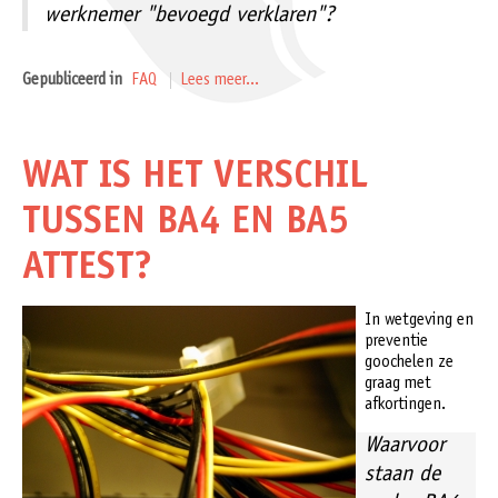
werknemer "bevoegd verklaren"?
Gepubliceerd in
FAQ
Lees meer...
WAT IS HET VERSCHIL
TUSSEN BA4 EN BA5
ATTEST?
In wetgeving en
preventie
goochelen ze
graag met
afkortingen.
Waarvoor
staan de