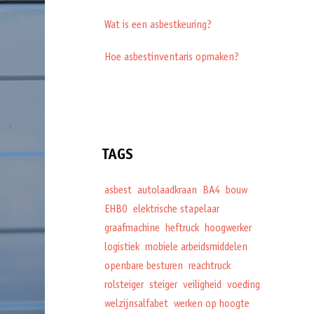
Wat is een asbestkeuring?
Hoe asbestinventaris opmaken?
TAGS
asbest
autolaadkraan
BA4
bouw
EHBO
elektrische stapelaar
graafmachine
heftruck
hoogwerker
logistiek
mobiele arbeidsmiddelen
openbare besturen
reachtruck
rolsteiger
steiger
veiligheid
voeding
welzijnsalfabet
werken op hoogte