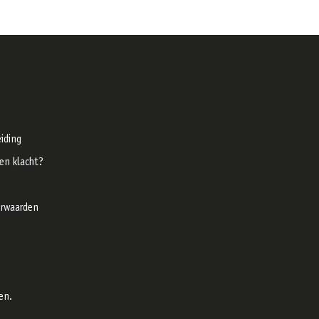
iding
een klacht?
rwaarden
en.