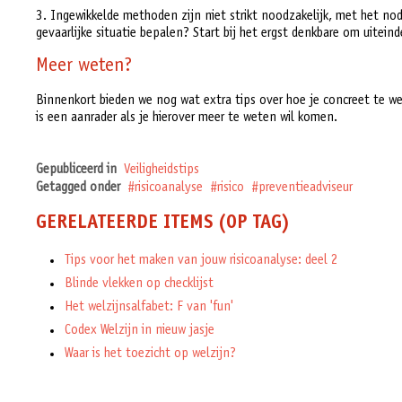
3. Ingewikkelde methoden zijn niet strikt noodzakelijk, met het no
gevaarlijke situatie bepalen? Start bij het ergst denkbare om uiteindeli
Meer weten?
Binnenkort bieden we nog wat extra tips over hoe je concreet te we
is een aanrader als je hierover meer te weten wil komen.
Gepubliceerd in
Veiligheidstips
Getagged onder
risicoanalyse
risico
preventieadviseur
GERELATEERDE ITEMS (OP TAG)
Tips voor het maken van jouw risicoanalyse: deel 2
Blinde vlekken op checklijst
Het welzijnsalfabet: F van 'fun'
Codex Welzijn in nieuw jasje
Waar is het toezicht op welzijn?