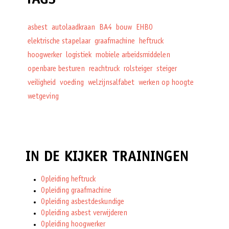
TAGS
asbest
autolaadkraan
BA4
bouw
EHBO
elektrische stapelaar
graafmachine
heftruck
hoogwerker
logistiek
mobiele arbeidsmiddelen
openbare besturen
reachtruck
rolsteiger
steiger
veiligheid
voeding
welzijnsalfabet
werken op hoogte
wetgeving
IN DE KIJKER TRAININGEN
Opleiding heftruck
Opleiding graafmachine
Opleiding asbestdeskundige
Opleiding asbest verwijderen
Opleiding hoogwerker