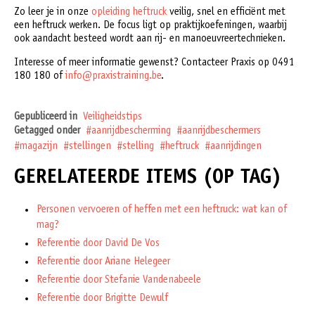
Zo leer je in onze
opleiding heftruck
veilig, snel en efficiënt met
een heftruck werken. De focus ligt op praktijkoefeningen, waarbij
ook aandacht besteed wordt aan rij- en manoeuvreertechnieken.
Interesse of meer informatie gewenst? Contacteer Praxis op 0491
180 180 of
info@praxistraining.be
.
Gepubliceerd in
Veiligheidstips
Getagged onder
aanrijdbescherming
aanrijdbeschermers
magazijn
stellingen
stelling
heftruck
aanrijdingen
GERELATEERDE ITEMS (OP TAG)
Personen vervoeren of heffen met een heftruck: wat kan of
mag?
Referentie door David De Vos
Referentie door Ariane Helegeer
Referentie door Stefanie Vandenabeele
Referentie door Brigitte Dewulf