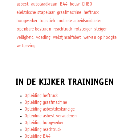
asbest
autolaadkraan
BA4
bouw
EHBO
elektrische stapelaar
graafmachine
heftruck
hoogwerker
logistiek
mobiele arbeidsmiddelen
openbare besturen
reachtruck
rolsteiger
steiger
veiligheid
voeding
welzijnsalfabet
werken op hoogte
wetgeving
IN DE KIJKER TRAININGEN
Opleiding heftruck
Opleiding graafmachine
Opleiding asbestdeskundige
Opleiding asbest verwijderen
Opleiding hoogwerker
Opleiding reachtruck
Opleiding BA4