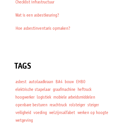
Checklist infrastructuur
Wat is een asbestkeuring?
Hoe asbestinventaris opmaken?
TAGS
asbest
autolaadkraan
BA4
bouw
EHBO
elektrische stapelaar
graafmachine
heftruck
hoogwerker
logistiek
mobiele arbeidsmiddelen
openbare besturen
reachtruck
rolsteiger
steiger
veiligheid
voeding
welzijnsalfabet
werken op hoogte
wetgeving