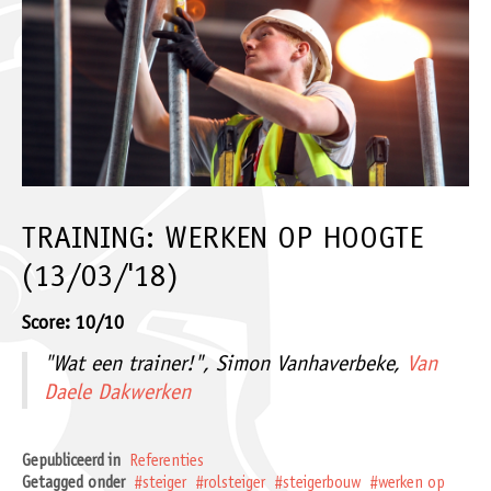
TRAINING: WERKEN OP HOOGTE
(13/03/'18)
Score: 10/10
"Wat een trainer!", Simon Vanhaverbeke,
Van
Daele Dakwerken
Gepubliceerd in
Referenties
Getagged onder
steiger
rolsteiger
steigerbouw
werken op