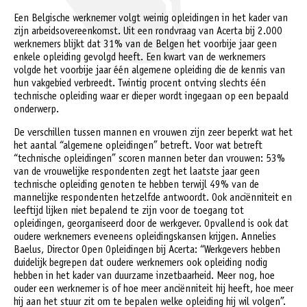
Een Belgische werknemer volgt weinig opleidingen in het kader van
zijn arbeidsovereenkomst. Uit een rondvraag van Acerta bij 2.000
werknemers blijkt dat 31% van de Belgen het voorbije jaar geen
enkele opleiding gevolgd heeft. Een kwart van de werknemers
volgde het voorbije jaar één algemene opleiding die de kennis van
hun vakgebied verbreedt. Twintig procent ontving slechts één
technische opleiding waar er dieper wordt ingegaan op een bepaald
onderwerp.
De verschillen tussen mannen en vrouwen zijn zeer beperkt wat het
het aantal “algemene opleidingen” betreft. Voor wat betreft
“technische opleidingen” scoren mannen beter dan vrouwen: 53%
van de vrouwelijke respondenten zegt het laatste jaar geen
technische opleiding genoten te hebben terwijl 49% van de
mannelijke respondenten hetzelfde antwoordt. Ook anciënniteit en
leeftijd lijken niet bepalend te zijn voor de toegang tot
opleidingen, georganiseerd door de werkgever. Opvallend is ook dat
oudere werknemers eveneens opleidingskansen krijgen. Annelies
Baelus, Director Open Opleidingen bij Acerta: “Werkgevers hebben
duidelijk begrepen dat oudere werknemers ook opleiding nodig
hebben in het kader van duurzame inzetbaarheid. Meer nog, hoe
ouder een werknemer is of hoe meer anciënniteit hij heeft, hoe meer
hij aan het stuur zit om te bepalen welke opleiding hij wil volgen”.