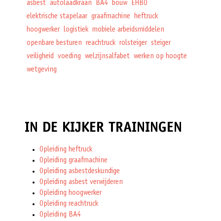
asbest
autolaadkraan
BA4
bouw
EHBO
elektrische stapelaar
graafmachine
heftruck
hoogwerker
logistiek
mobiele arbeidsmiddelen
openbare besturen
reachtruck
rolsteiger
steiger
veiligheid
voeding
welzijnsalfabet
werken op hoogte
wetgeving
IN DE KIJKER TRAININGEN
Opleiding heftruck
Opleiding graafmachine
Opleiding asbestdeskundige
Opleiding asbest verwijderen
Opleiding hoogwerker
Opleiding reachtruck
Opleiding BA4